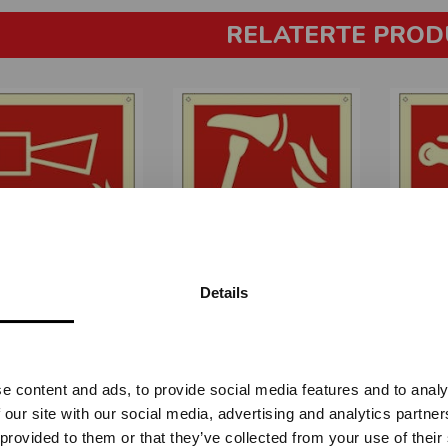
RELATERTE PROD
SIRENE -
BRANNØKS -
BR
Details
TERLYSENDE PVC
ETTERLYSENDE PVC
HELI
Vennligst velg portal
STB-4846
STB-4851
Fra
kr 400,00
Fra
kr 400,00
e content and ads, to provide social media features and to analy
BEDRIFT
PRIVAT
 our site with our social media, advertising and analytics partn
ekskl. mva.
inkl. mva.
 provided to them or that they’ve collected from your use of their