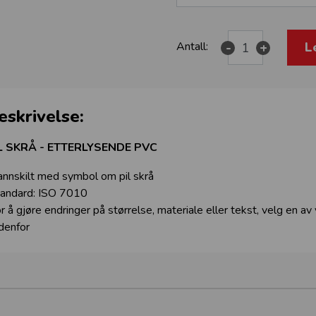
L
Antall:
-
+
eskrivelse:
L SKRÅ - ETTERLYSENDE PVC
annskilt med symbol om pil skrå
andard: ISO 7010
r å gjøre endringer på størrelse, materiale eller tekst, velg en av
denfor