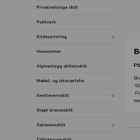
Privatrettslige skilt
Pukkverk
Kildesortering
B
Merkeordningen
Husnummer
Avfallsfraksjoner
PI
Alpinanlegg skiheisskilt
Br
Møbel- og interiørfolie
St
Fo
Smittevernskilt
ne
Skilt
Støpt bronseskilt
Sonemarkering - Sklisikker gulvfolie
Gatenavnskilt
Avstandmarkering - Sklisikker
gulvfolie
Gatenavn refleks aluminium
Tilfluktsromskilt