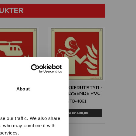
UKTER
ANNUTSTYR
RØKDYKKERUTSTYR -
About
KOPTER - SKILT
ETTERLYSENDE PVC
STB-4856
STB-4861
Fra
kr 400,00
Fra
kr 400,00
se our traffic. We also share
ers who may combine it with
 services.