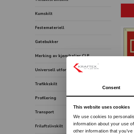
Hygieneskjermer
Gatenavn støpt
Kumskilt
Banner
Festemateriell
Rollup
FHI plakater
Gatebukker
Merking av kjemikalier CLP
Universell utforming
Symbolskilt
Trafikkskilt
Consent
ET
Skiltsystem
Forbudsskilt
Profilering
Taktile skilt
This website uses cookies
Opplysningsskilt
Transport
Piktogram skilt
We use cookies to personalis
Fareskilt
information about your use of
ADR / farlig gods
Friluftslivskilt
Veiarbeid og arbeidsvarsling
other information that you’ve