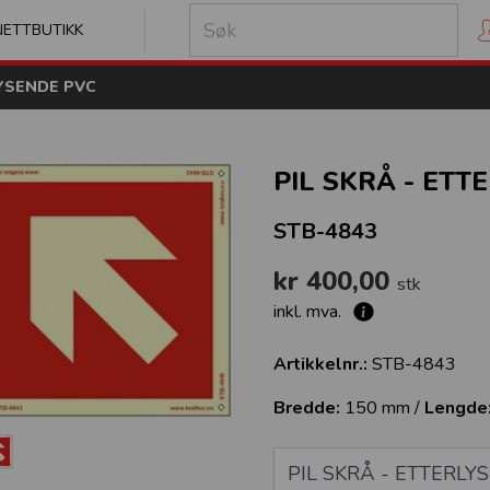
kilt
NETTBUTIKK
LYSENDE PVC
PIL SKRÅ - ETT
STB-4843
kr 400,00
stk
inkl. mva.
Artikkelnr.:
STB-4843
Bredde:
150 mm /
Lengde