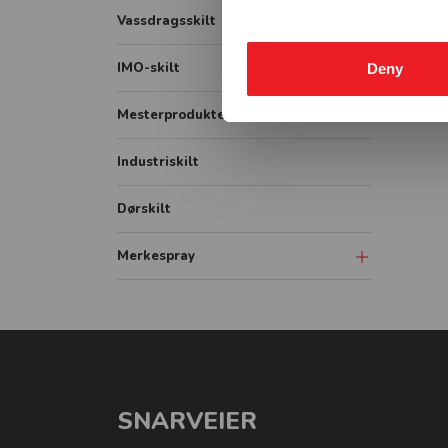
Lastebil
Påbudsskilt
Vassdragsskilt
Bildekor
Markering
Vassdrag fareskilt
IMO-skilt
Deny
Container
Vikeplikt og forskjørsrett
Vassdrag forbudsskilt
IMO Safety signs
Mesterprodukter
Tunnelskilt
Vassdrag underskilt
IMO Fire signs
Industriskilt
Varslingsutstyr
Vassdrag påbudsskilt
IMO ISPS signs
Vassdrag målestav
Dørskilt
IMO Combination signs
Vassdrag opplysningsskilt
Merkespray
Sprayboks
Linjemarkering
Vogner-Håndtak
SNARVEIER