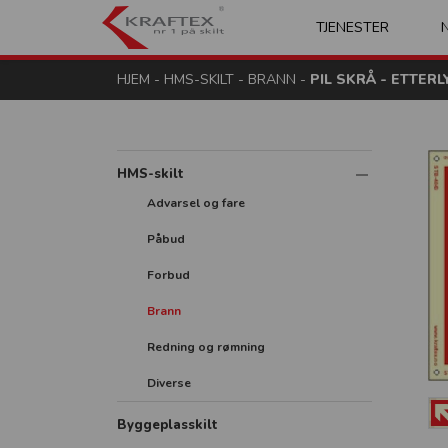
Kraftex - nr 1 på s
TJENESTER
HJEM
-
HMS-SKILT
-
BRANN
-
PIL SKRÅ - ETTER
HMS-skilt
Advarsel og fare
Påbud
Forbud
Brann
Redning og rømning
Diverse
Byggeplasskilt