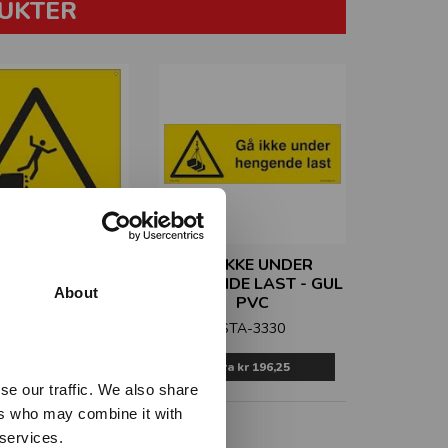
UKTER
IL FJELLKANT -
GÅ IKKE UNDER
GUL PVC
HENGENDE LAST - GUL
About
PVC
STA-1964
STA-3330
Fra
kr 196,25
Fra
kr 196,25
se our traffic. We also share
ers who may combine it with
 services.