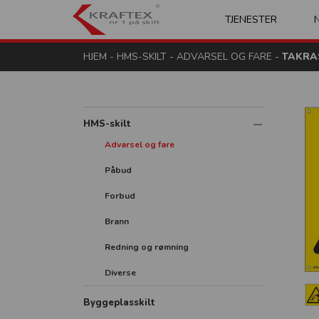
Kraftex - nr 1 på s
TJENESTER
HJEM
-
HMS-SKILT
-
ADVARSEL OG FARE
-
TAKRA
HMS-skilt
Advarsel og fare
Påbud
Forbud
Brann
Redning og rømning
Diverse
Byggeplasskilt