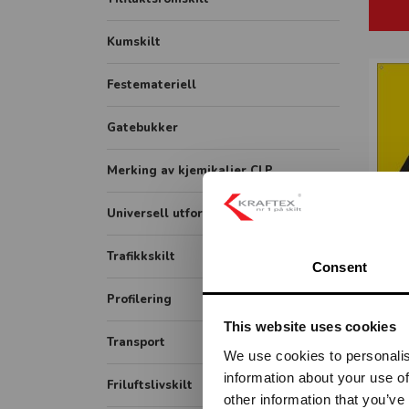
Skilt
Gatenavn støpt
Sonemarkering - Sklisikker gulvfolie
Kumskilt
Avstandmarkering - Sklisikker
Festemateriell
gulvfolie
Hygieneskjermer
Gatebukker
Merking av kjemikalier CLP
Universell utforming
GR
Symbolskilt
Trafikkskilt
Consent
Skiltsystem
Forbudsskilt
Profilering
Taktile skilt
This website uses cookies
Opplysningsskilt
Transport
Piktogram skilt
We use cookies to personalis
Fareskilt
information about your use of
ADR / farlig gods
Friluftslivskilt
Veiarbeid og arbeidsvarsling
other information that you’ve