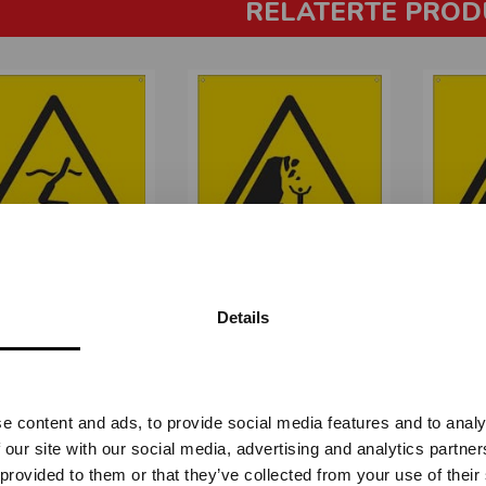
RELATERTE PROD
UNT VANN - GUL
USTABILT FJELL -
USTAB
PVC
200x200mm
Details
STA-1961
STA-1963
Vennligst velg portal
Fra
kr 196,25
Fra
kr 196,25
e content and ads, to provide social media features and to analy
BEDRIFT
PRIVAT
 our site with our social media, advertising and analytics partn
ekskl. mva.
inkl. mva.
 provided to them or that they’ve collected from your use of their