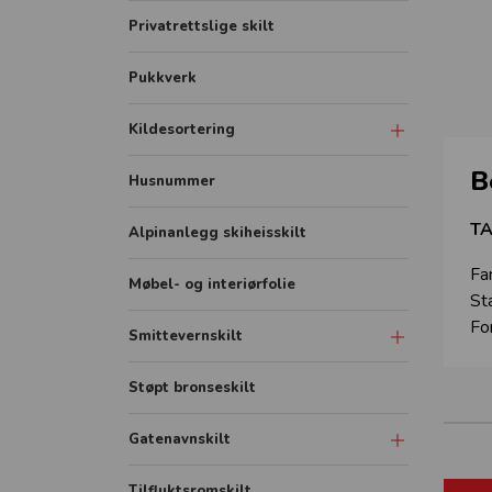
Privatrettslige skilt
Pukkverk
Kildesortering
B
Merkeordningen
Husnummer
Avfallsfraksjoner
TA
Alpinanlegg skiheisskilt
Fa
Møbel- og interiørfolie
St
Fo
Smittevernskilt
Banner
Støpt bronseskilt
Rollup
Gatenavnskilt
FHI plakater
Gatenavn refleks aluminium
Tilfluktsromskilt