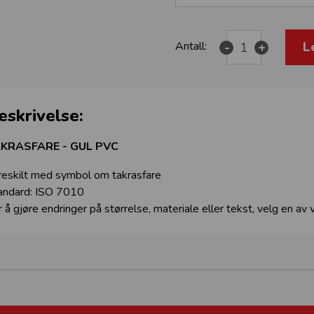
L
Antall:
-
+
eskrivelse:
KRASFARE - GUL PVC
reskilt med symbol om takrasfare
andard: ISO 7010
r å gjøre endringer på størrelse, materiale eller tekst, velg en av