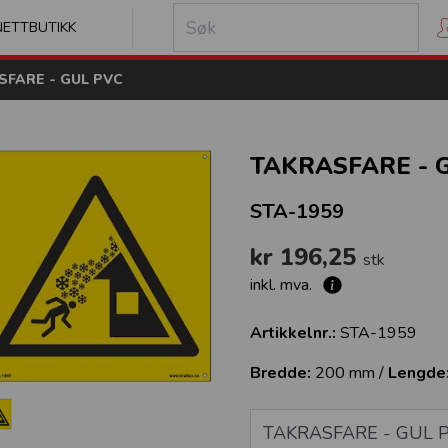
kilt
NETTBUTIKK
SFARE - GUL PVC
TAKRASFARE - 
STA-1959
kr 196,25
stk
inkl. mva.
Artikkelnr.:
STA-1959
Bredde:
200 mm /
Lengde