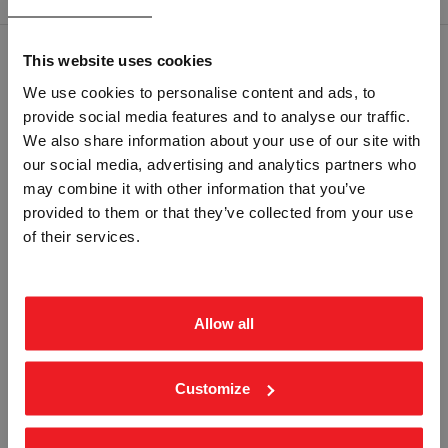
This website uses cookies
RELATERTE PRODUKTER
We use cookies to personalise content and ads, to
provide social media features and to analyse our traffic.
Vennligst velg portal
We also share information about your use of our site with
our social media, advertising and analytics partners who
may combine it with other information that you’ve
provided to them or that they’ve collected from your use
BEDRIFT
PRIVAT
of their services.
ekskl. mva.
inkl. mva.
ANHUKER - GUL PVC
SPISS GJENSTAND - GUL PVC
STA-1927
STA-1928
Fra
kr 196,25
Fra
kr 196,25
Allow all
Customize