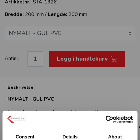
Artikkelnr.:
STA-1926
Bredde:
200 mm /
Lengde:
200 mm
Legg i handlekurv
Antall:
Beskrivelse:
NYMALT - GUL PVC
Fareskilt med symbol om at det er nymalt
Standard: ISO 7010
For å gjøre endringer på størrelse, materiale eller tekst, vel
Consent
Details
About