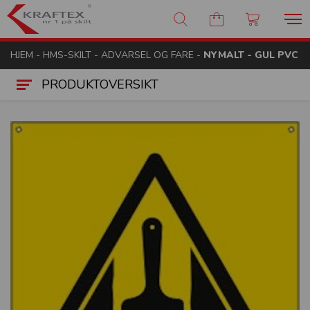
Kraftex - nr 1 på skilt
HJEM
-
HMS-SKILT
-
ADVARSEL OG FARE
-
NYMALT - GUL PVC
PRODUKTOVERSIKT