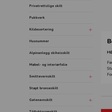
Privatrettslige skilt
Pukkverk
Kildesortering
B
Merkeordningen
Husnummer
Avfallsfraksjoner
HØ
Alpinanlegg skiheisskilt
Fa
Møbel- og interiørfolie
St
Fo
Smittevernskilt
Skilt
Støpt bronseskilt
Sonemarkering - Sklisikker gulvfolie
Gatenavnskilt
Avstandmarkering - Sklisikker
gulvfolie
Gatenavn refleks aluminium
Tilfluktsromskilt