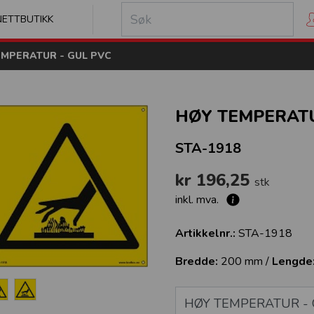
kilt
NETTBUTIKK
EMPERATUR - GUL PVC
HØY TEMPERATU
STA-1918
kr 196,25
stk
inkl. mva.
Artikkelnr.:
STA-1918
Bredde:
200 mm /
Lengde