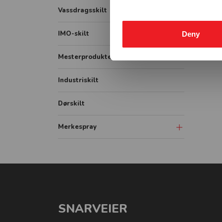
Lastebil
Påbudsskilt
Vassdragsskilt
Bildekor
Markering
Vassdrag fareskilt
IMO-skilt
Deny
Container
Vikeplikt og forskjørsrett
Vassdrag forbudsskilt
IMO Safety signs
Mesterprodukter
Tunnelskilt
Vassdrag underskilt
IMO Fire signs
Industriskilt
Varslingsutstyr
Vassdrag påbudsskilt
IMO ISPS signs
Vassdrag målestav
Dørskilt
IMO Combination signs
Vassdrag opplysningsskilt
Merkespray
Sprayboks
Linjemarkering
Vogner-Håndtak
SNARVEIER