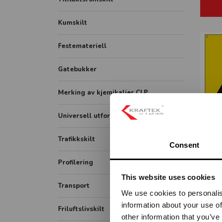
Hygieneskjermer
Gatenavn støpt
Kumskilt
Banner
Festemateriell
Rollup
FHI plakater
Gatebukker
Merking av kjemikalier CLP
Universell utforming
KLEM
Symbolskilt
Trafikkskilt
Consent
Skiltsystem
Forbudsskilt
Profilering
Taktile skilt
This website uses cookies
Opplysningsskilt
Transport
Piktogram skilt
We use cookies to personalis
Fareskilt
information about your use of
ADR / farlig gods
Friluftslivskilt
Veiarbeid og arbeidsvarsling
other information that you’ve