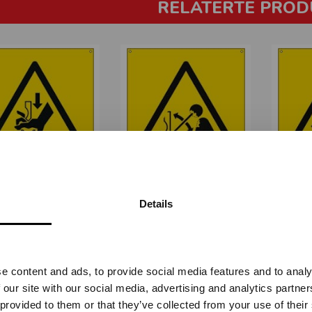
RELATERTE PROD
FARE HÅND - GUL
VIPPER OPP - GUL PVC
VIPPE
PVC
STA-1920
Details
STA-1919
Vennligst velg portal
Fra
kr 196,25
Fra
kr 196,25
e content and ads, to provide social media features and to analy
BEDRIFT
PRIVAT
 our site with our social media, advertising and analytics partn
ekskl. mva.
inkl. mva.
 provided to them or that they’ve collected from your use of their