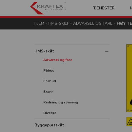
Kraftex - nr 1 på s
TJENESTER
HJEM
-
HMS-SKILT
-
ADVARSEL OG FARE
-
HØY T
HMS-skilt
Advarsel og fare
Påbud
Forbud
Brann
Redning og rømning
Diverse
Byggeplasskilt