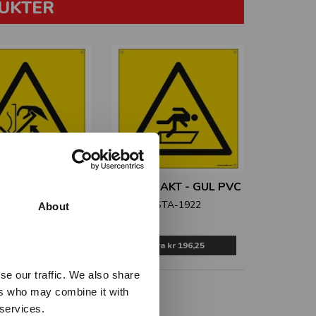
UKTER
R OPP OG NED -
ÅPEN SJAKT - GUL PVC
GUL PVC
STA-1922
About
STA-1921
Fra
kr 196,25
Fra
kr 196,25
se our traffic. We also share
ers who may combine it with
 services.