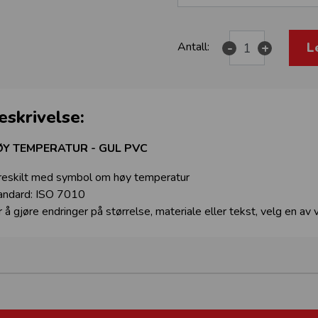
L
Antall:
-
+
eskrivelse:
Y TEMPERATUR - GUL PVC
reskilt med symbol om høy temperatur
andard: ISO 7010
r å gjøre endringer på størrelse, materiale eller tekst, velg en av