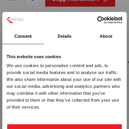
Beskrivelse:
TAKRASFARE - GUL PVC
Consent
Details
About
Fareskilt med symbol og tekst om takrasfare
Standard: ISO 7010
This website uses cookies
For å gjøre endringer på størrelse, materiale eller tekst, vel
We use cookies to personalise content and ads, to
provide social media features and to analyse our traffic.
Vennligst velg portal
We also share information about your use of our site with
our social media, advertising and analytics partners who
may combine it with other information that you’ve
RELATERTE PRODUKTER
provided to them or that they’ve collected from your use
BEDRIFT
PRIVAT
of their services.
ekskl. mva.
inkl. mva.