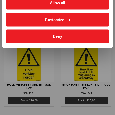
Allow all
Customize
STØRST BELASTNING KG
HOLD DET RYDDIG VED MASKI -
GUL PVC
STA-1321
STA-1326
Fra
kr 220,00
Fra
kr 220,00
Deny
HOLD VERKTØY I ORDEN - GUL
BRUK IKKE TRYKKLUFT TIL R - GUL
PVC
PVC
STA-1331
STA-1341
Fra
kr 220,00
Fra
kr 220,00