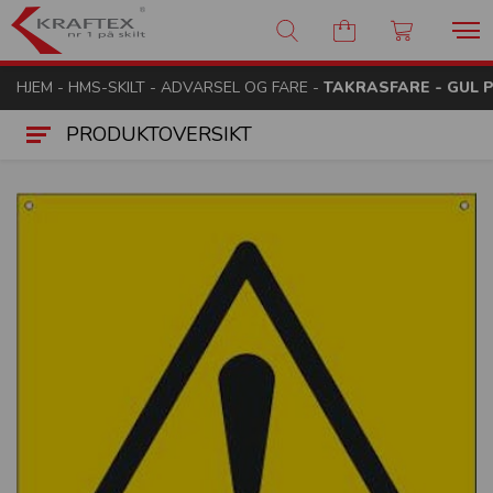
Kraftex - nr 1 på skilt
HJEM
-
HMS-SKILT
-
ADVARSEL OG FARE
-
TAKRASFARE - GUL 
PRODUKTOVERSIKT