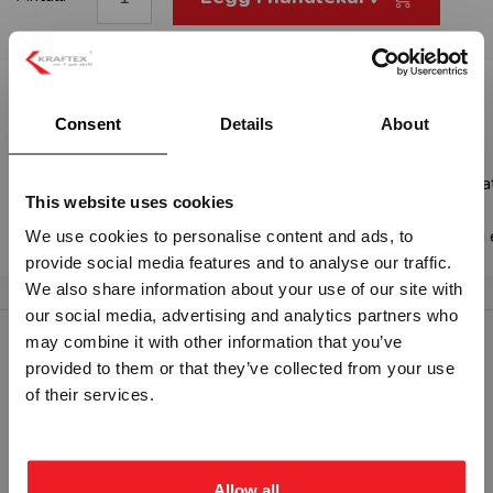
Beskrivelse:
Consent
Details
About
BATTERY LOCKER AKKUMULATO - GUL PVC
Fareskilt med symbol og tekst om Battery locker - akkumula
This website uses cookies
Standard: ISO 7010
For å gjøre endringer på størrelse, materiale eller tekst, vel
We use cookies to personalise content and ads, to
provide social media features and to analyse our traffic.
Vennligst velg portal
We also share information about your use of our site with
our social media, advertising and analytics partners who
may combine it with other information that you’ve
RELATERTE PRODUKTER
provided to them or that they’ve collected from your use
BEDRIFT
PRIVAT
of their services.
ekskl. mva.
inkl. mva.
Allow all