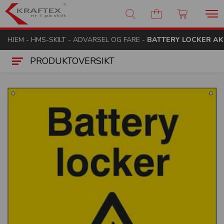
Kraftex - nr 1 på skilt
HJEM
-
HMS-SKILT
-
ADVARSEL OG FARE
-
BATTERY LOCKER AK
PRODUKTOVERSIKT