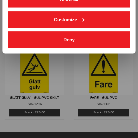
Customize
FORSIKTIG ÅPEN SJAKT - GUL PVC
ÅPEN GRØFT - GUL PVC
STA-1286
STA-1291
Fra
kr 220,00
Fra
kr 220,00
Deny
GLATT GULV - GUL PVC SKILT
FARE - GUL PVC
STA-1296
STA-1301
Fra
kr 220,00
Fra
kr 220,00