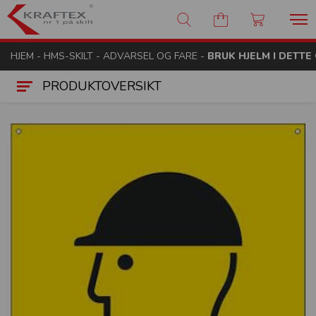
Kraftex - nr 1 på skilt
HJEM
-
HMS-SKILT
-
ADVARSEL OG FARE
-
BRUK HJELM I DETTE
PRODUKTOVERSIKT