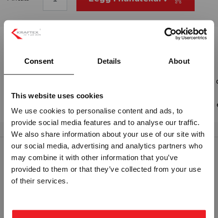
Beskrivelse:
BRUK HJELM I DETTE OM - GUL PVC
Consent
Details
About
Fareskilt med symbol og tekst med varsel om - Bruk hjelm i
Standard: ISO 7010
This website uses cookies
For å gjøre endringer på størrelse, materiale eller tekst, vel
We use cookies to personalise content and ads, to
provide social media features and to analyse our traffic.
Vennligst velg portal
We also share information about your use of our site with
our social media, advertising and analytics partners who
may combine it with other information that you’ve
RELATERTE PRODUKTER
provided to them or that they’ve collected from your use
BEDRIFT
PRIVAT
of their services.
ekskl. mva.
inkl. mva.