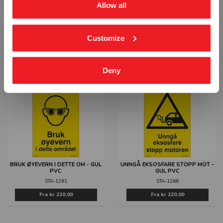
Allow all
Customize
STØYSONE BRUK HØRSELVERN -
BRUK GASSMASKE I DETTE OM -
GUL PVC
GUL PVC
STA-1251
STA-1256
Fra
kr 220,00
Fra
kr 220,00
Deny
BRUK ØYEVERN I DETTE OM - GUL
UNNGÅ EKSOSFARE STOPP MOT -
PVC
GUL PVC
STA-1261
STA-1266
Fra
kr 220,00
Fra
kr 220,00