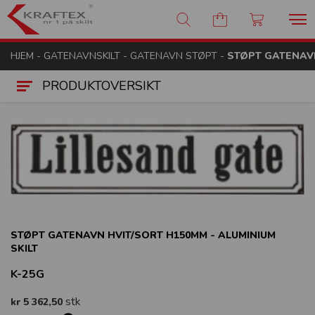
Kraftex - nr 1 på skilt
HJEM
-
GATENAVNSKILT
-
GATENAVN STØPT
-
STØPT GATENAVN
PRODUKTOVERSIKT
STØPT GATENAVN HVIT/SORT H150MM - ALUMINIUM
SKILT
K-25G
stk
kr 5 362,50