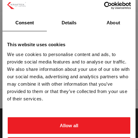
Beskrivelse:
Consent
Details
About
STØPT GATENAVN HVIT/SORT H150MM -
ALUMINIUM SKILT
This website uses cookies
Høyde 150 mm avpasset lengde
We use cookies to personalise content and ads, to
Tekst og ramme i relieff
provide social media features and to analyse our traffic.
Vennligst velg portal
Hvit/sort brennlakkert
We also share information about your use of our site with
our social media, advertising and analytics partners who
may combine it with other information that you’ve
provided to them or that they’ve collected from your use
BEDRIFT
PRIVAT
of their services.
ekskl. mva.
inkl. mva.
Allow all
SNARVEIER