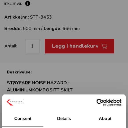
inkl. mva.
Artikkelnr.:
STP-3453
Bredde:
500 mm /
Lengde:
666 mm
Legg i handlekurv
Antall:
Beskrivelse:
STØYFARE NOISE HAZARD -
ALUMINIUMKOMPOSITT SKILT
Consent
Details
About
RELATERTE PRODUKTER