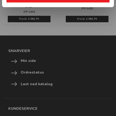
TOMGANGSKJØRING FORBUDT -
RYGGEKAMERA PÅBUDT - SKILT
SKILT
STP-3455
STP-3454
Fra
kr 1 063,75
Fra
kr 1 063,75
SNARVEIER
Min side
Ordrestatus
Last ned katalog
KUNDESERVICE