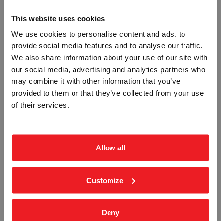
This website uses cookies
We use cookies to personalise content and ads, to
provide social media features and to analyse our traffic.
Vennligst velg portal
We also share information about your use of our site with
our social media, advertising and analytics partners who
may combine it with other information that you’ve
provided to them or that they’ve collected from your use
MØTEPLASS - SKILT
MERK AV FØRSTEHJELPSCONT.
BEDRIFT
PRIVAT
500X500MM - UTSKÅRET FOLIE
of their services.
STP-3500
REFLEKSKLASSE 1 SKILT
ekskl. mva.
inkl. mva.
STR-5952
Fra
kr 1 063,75
Fra
kr 973,75
Allow all
Customize
Deny