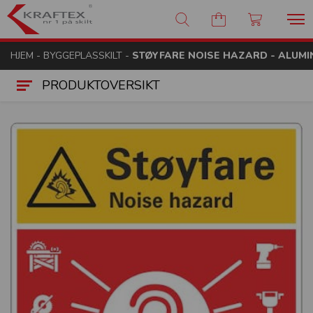
Kraftex - nr 1 på skilt
HJEM
-
BYGGEPLASSKILT
-
STØYFARE NOISE HAZARD - ALUMI
PRODUKTOVERSIKT