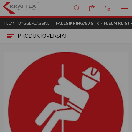
Kraftex - nr 1 på skilt
HJEM
-
BYGGEPLASSKILT
-
FALLSIKRING/50 STK - HJELM KLIS
PRODUKTOVERSIKT