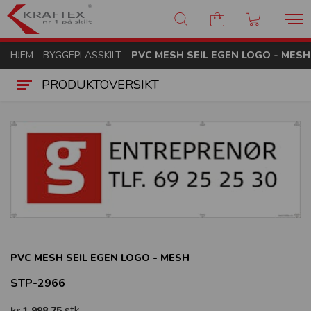
Kraftex - nr 1 på skilt
HJEM
-
BYGGEPLASSKILT
-
PVC MESH SEIL EGEN LOGO - MESH
PRODUKTOVERSIKT
PVC MESH SEIL EGEN LOGO - MESH
STP-2966
stk
kr 1 998,75