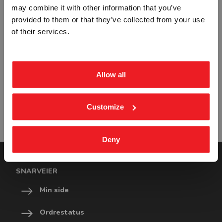
may combine it with other information that you’ve
provided to them or that they’ve collected from your use
BEDRIFT
PRIVAT
of their services.
ekskl. mva.
inkl. mva.
Allow all
ANHUKER /50 STK - HJELM
KUBESKILT MØTEPLASS -
KLISTREMERKE
ALUMINIUM SKILT
STP-2970
STP-2971
Customize
Fra
kr 481,25
Fra
kr 4 827,50
Deny
SNARVEIER
Min side
Ordrestatus