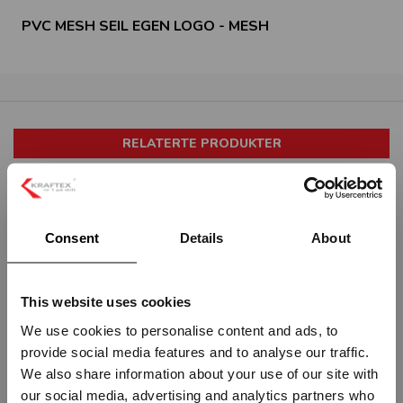
PVC MESH SEIL EGEN LOGO - MESH
RELATERTE PRODUKTER
Consent
Details
About
This website uses cookies
ESKELOKK EGEN LOGO SKILT
MØTEPLASS VED BRANN - HVIT
We use cookies to personalise content and ads, to
PVC SKILT
STP-2967
provide social media features and to analyse our traffic.
STP-2969
Vennligst velg portal
We also share information about your use of our site with
Fra
kr 3 793,75
Fra
kr 440,00
our social media, advertising and analytics partners who