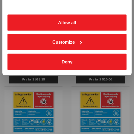
ekskl. mva.
inkl. mva.
RELATERTE PRODUKTER
Allow all
Customize
Deny
ANLEGGSOMRÅDE EGEN LOGO
HMS TAVLE 1000X1000mm LOGO
SKILT
SKILT
STF-3905
STP-2955
Fra
kr 2 931,25
Fra
kr 3 520,00