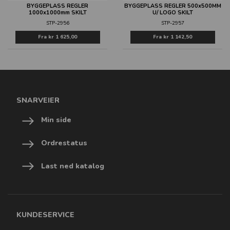
BYGGEPLASS REGLER
BYGGEPLASS REGLER 500x500MM
1000x1000mm SKILT
U/ LOGO SKILT
STP-2956
STP-2957
Fra
kr 1 625,00
Fra
kr 1 142,50
SNARVEIER
Min side
Ordrestatus
Last ned katalog
KUNDESERVICE