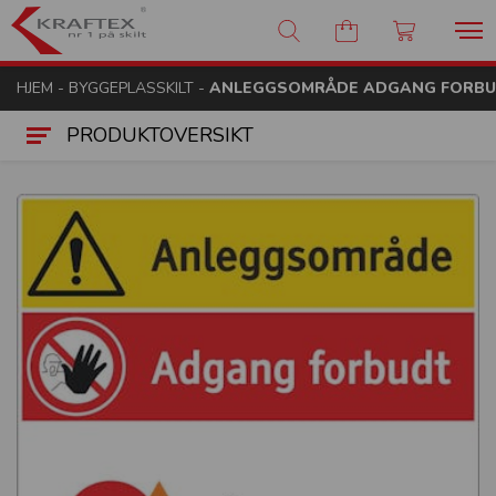
Kraftex - nr 1 på skilt
HJEM
-
BYGGEPLASSKILT
-
ANLEGGSOMRÅDE ADGANG FORBUDT
PRODUKTOVERSIKT