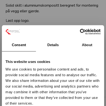
Solid skilt i aluminiumskompositt beregnet for montering
på vegg eller gjerde.
Last opp logo.
Ikke helt dette du var på utkikk etter?
Ta kontakt med oss hvis du har andre ønsker eller trenger
Consent
Details
About
veiledning.
Kontakt oss på en av følgende måter:
Bruk vårt
kontaktskjema.
This website uses cookies
Send oss en
e-post
(Hvis du ønsker å sende oss
We use cookies to personalise content and ads, to
ett vedlegg)
provide social media features and to analyse our traffic.
Ring oss på
tlf. 69 25 25 30
Vennligst velg portal
We also share information about your use of our site with
our social media, advertising and analytics partners who
may combine it with other information that you’ve
provided to them or that they’ve collected from your use
BEDRIFT
PRIVAT
of their services.