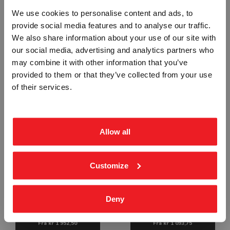
We use cookies to personalise content and ads, to
provide social media features and to analyse our traffic.
Vennligst velg portal
We also share information about your use of our site with
our social media, advertising and analytics partners who
may combine it with other information that you’ve
VENNLIGST BENYTT FORTAU PÅ
TRAFIKKREGULERING FRITEKST
provided to them or that they’ve collected from your use
MOTSATT SIDE
STA-1420
BEDRIFT
PRIVAT
STA-1418
of their services.
ekskl. mva.
inkl. mva.
Fra
kr 1 952,50
Fra
kr 1 952,50
Allow all
Customize
Deny
KRYSSENDE ANLEGGSTRAFIKK
SYMBOL GANG/SYKKEL STI
STA-1421
STA-1422
Fra
kr 1 952,50
Fra
kr 1 093,75