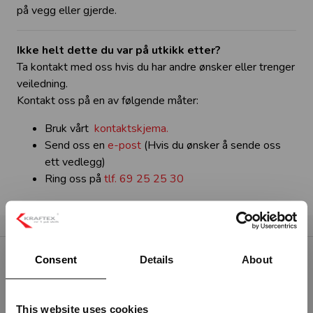
på vegg eller gjerde.
Ikke helt dette du var på utkikk etter?
Ta kontakt med oss hvis du har andre ønsker eller trenger
veiledning.
Kontakt oss på en av følgende måter:
Bruk vårt
kontaktskjema.
Send oss en
e-post
(Hvis du ønsker å sende oss
ett vedlegg)
Ring oss på
tlf. 69 25 25 30
Consent
Details
About
RELATERTE PRODUKTER
This website uses cookies